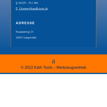
04329 – 911 566
f.koeper@kundk-tools.de
ADRESSE
Fasanenweg 23
24631 Langwedel
© 2022 K&K-Tools – Werkzeugvertrieb