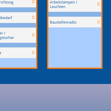
richtung
Arbeitslampen /
Leuchten
tbedarf
Baustellenradio
er /
gstücher
t