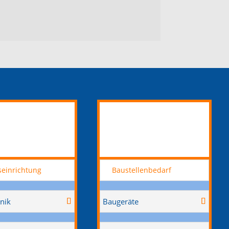
seinrichtung
Baustellenbedarf
nik
Baugeräte