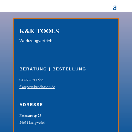
K&K TOOLS
Werkzeugvertrieb
BERATUNG | BESTELLUNG
04329 – 911 566
f.koeper@kundk-tools.de
ADRESSE
Fasanenweg 23
24631 Langwedel